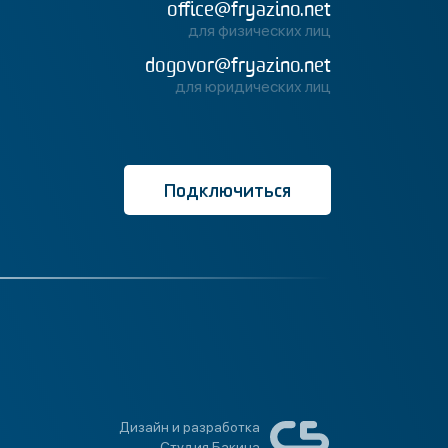
office@fryazino.net
для физических лиц
dogovor@fryazino.net
для юридических лиц
Подключиться
Дизайн и разработка
Студия Бакина