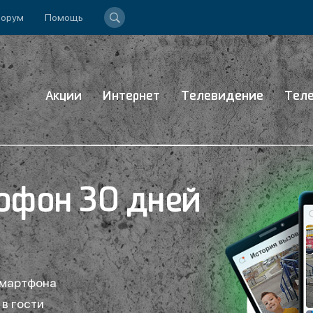
орум
Помощь
Акции
Интернет
Телевидение
Тел
фон 30 дней
смартфона
 в гости