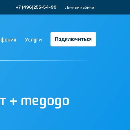
+7 (496)255-54-99
Личный кабинет
Подключиться
ефония
Услуги
рт + megogo