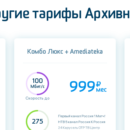
угие тарифы Архив
Комбо Люкс + Amediateka
100
999
Мбит/с
мес
Скорость до
Первый канал Россия 1 Матч! НТВ 5 канал Россия К Россия 24 Карусель ОТР ТВ Центр РенТВ Спас СТС Домашний ТВ3 Пятница! Звезда МИР ТНТ Муз-ТВ 360° HD Москва 24 Канал Disney Суббота! Че Москва Доверие 2x2 Ю ТНТ4 СТС Love Россия HD МАТЧ! HD ТНТ HD СТС HD ТВ3 HD Пятница HD Суббота! HD Домашний HD РенТВ HD ТНТ4 HD РБК HD ЗВЕЗДА плюс HD Киноман Кино ТВ Синема Камеди HD Родное кино Киномикс HD Наше новое кино HD Кинокомедия HD Shopping Live Ювелирочка Киноужас HD НСТ TV21 PRO100TV Timeless Dizi Channel Русский роман Русский бестселлер Русский Детектив
275