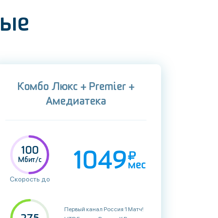
ные
Комбо Люкс + Premier +
Амедиатека
100
1049
Мбит/с
мес
Скорость до
Первый канал Россия 1 Матч! НТВ 5 канал Россия К Россия 24 Карусель ОТР ТВ Центр РенТВ Спас СТС Домашний ТВ3 Пятница! Звезда МИР ТНТ Муз-ТВ 360° HD Москва 24 Канал Disney Суббота! Че Москва Доверие 2x2 Ю ТНТ4 СТС Love Россия HD МАТЧ! HD ТНТ HD СТС HD ТВ3 HD Пятница HD Суббота! HD Домашний HD РенТВ HD ТНТ4 HD РБК HD ЗВЕЗДА плюс HD Киноман Кино ТВ Синема Камеди HD Родное кино Киномикс HD Наше новое кино HD Кинокомедия HD Shopping Live Ювелирочка Киноужас HD НСТ TV21 PRO100TV Timeless Dizi Channel Русский роман Русский бестселлер Русский Детектив