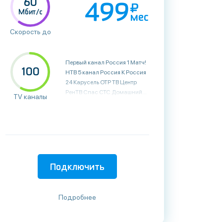
60
499
Мбит/с
мес
Скорость до
Первый канал Россия 1 Матч! НТВ 5 канал Россия К Россия 24 Карусель ОТР ТВ Центр РенТВ Спас СТС Домашний ТВ3 Пятница! Звезда МИР ТНТ Муз-ТВ 360° HD Москва 24 Канал Disney Суббота! Че Москва Доверие 2x2 Ю ТНТ4 СТС Love Россия HD МАТЧ! HD ТНТ HD ТВ3 HD Пятница HD Суббота! HD ТНТ4 HD РБК HD Shopping Live Ювелирочка Торре Рикка Витрина ТВ Первый канал HD Home 4K Fashion TV 4K МИР 24 RT HD 360° HD 360 Новости HD Успех Вместе-РФ Беларусь 24 Большая Азия HD ТНВ Планета Сочи 24 Катунь 24 Загородная жизнь Тномер Диалоги о рыбалке HD SochiLive.TV HD
100
TV каналы
Подключить
Подробнее