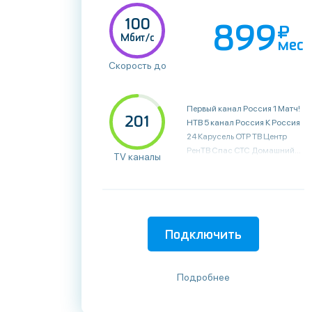
100
899
Мбит/с
мес
Скорость до
Первый канал Россия 1 Матч! НТВ 5 канал Россия К Россия 24 Карусель ОТР ТВ Центр РенТВ Спас СТС Домашний ТВ3 Пятница! Звезда МИР ТНТ Муз-ТВ 360° HD Москва 24 Канал Disney Суббота! Че Москва Доверие 2x2 Ю ТНТ4 СТС Love Россия HD МАТЧ! HD ТНТ HD СТС HD ТВ3 HD Пятница HD Суббота! HD Домашний HD РенТВ HD ТНТ4 HD РБК HD Киноман Авто 24 Кино ТВ Синема Киномикс HD Наше новое кино HD Кинокомедия HD Ювелирочка Киноужас HD НСТ Русский роман Русский бестселлер Русский Иллюзион Иллюзион+ Еврокино Торре Рикка Витрина ТВ НТВ Хит STAR Family HD
201
TV каналы
Подключить
Подробнее