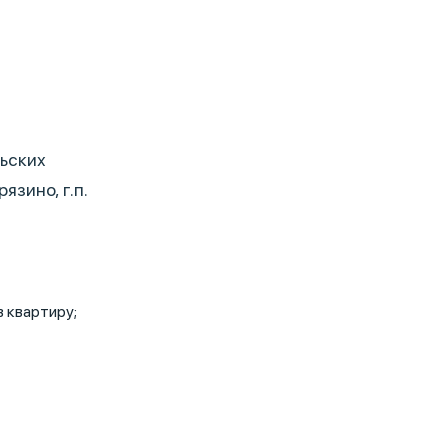
ьских
язино, г.п.
в квартиру;