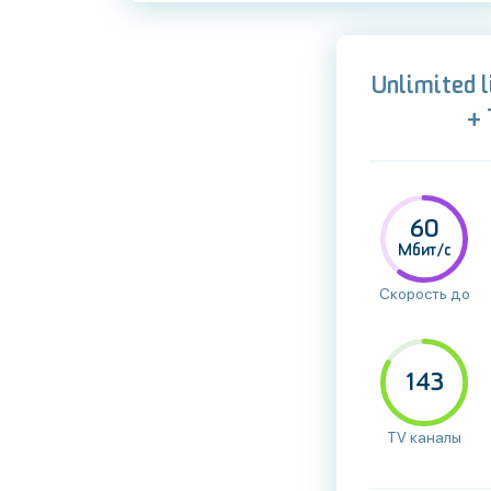
Unlimited 
+
60
Мбит/с
Скорость до
143
TV каналы