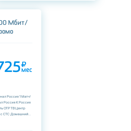
(100 Мбит/
промо
725
мес
но Торре Рикка Витрина ТВ Футбол Спортивный HD Русский Экстрим Открытый мир Первый канал HD Мульт Рыжий МультиМузыка Радость Моя Home 4K Fashion TV 4K