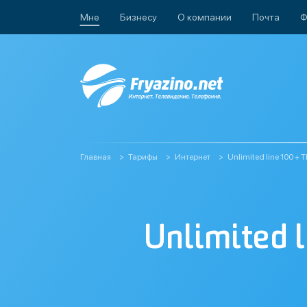
Мне
Бизнесу
О компании
Почта
Ф
Главная
Тарифы
Интернет
Unlimited line 100 +
Unlimited 