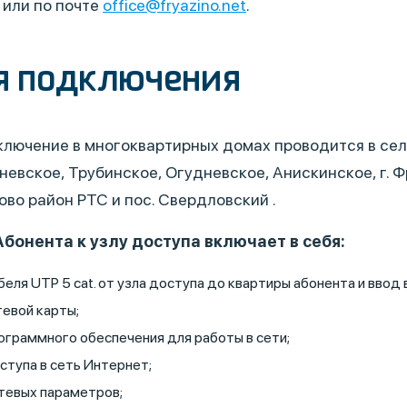
 или по почте
office@fryazino.net
.
я подключения
лючение в многоквартирных домах проводится в сел
евское, Трубинское, Огудневское, Анискинское, г. Фр
ово район РТС и пос. Свердловский .
онента к узлу доступа включает в себя:
еля UTP 5 сat. от узла доступа до квартиры абонента и ввод 
тевой карты;
ограммного обеспечения для работы в сети;
ступа в сеть Интернет;
тевых параметров;