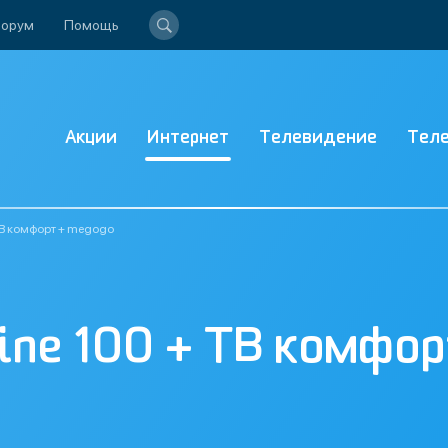
орум
Помощь
Акции
Интернет
Телевидение
Тел
 ТВ комфорт + megogo
line 100 + ТВ комфо