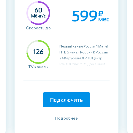
60
599
Мбит/с
мес
Скорость до
Первый канал Россия 1 Матч! НТВ 5 канал Россия К Россия 24 Карусель ОТР ТВ Центр РенТВ Спас СТС Домашний ТВ3 Пятница! Звезда МИР ТНТ Муз-ТВ 360° HD Москва 24 Канал Disney Суббота! Че Москва Доверие 2x2 Ю ТНТ4 СТС Love Россия HD МАТЧ! HD ТНТ HD ТВ3 HD Суббота! HD ТНТ4 HD РБК HD Shopping Live Ювелирочка Торре Рикка Витрина ТВ Футбол Открытый мир Первый канал HD МультиМузыка Радость Моя Home 4K Fashion TV 4K Известия МИР 24 RTD HD RT HD 360° HD 360 Новости HD Успех Pro Бизнес Вместе-РФ Беларусь 24 Союз БелРос
126
TV каналы
Подключить
Подробнее