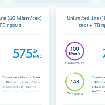
line (60 Мбит/сек)
Unlimited line 
 ТВ промо
сек) + ТВ 
100
575
Мбит/с
мес
Скорость до
Первый канал Россия 1 Матч! НТВ 5 канал Россия К Россия 24 Карусель ОТР ТВ Центр РенТВ Спас СТС Домашний ТВ3 Пятница! Звезда МИР ТНТ Муз-ТВ 360° HD Москва 24 Канал Disney Суббота! Че Москва Доверие 2x2 Ю ТНТ4 СТС Love Россия HD МАТЧ! HD ТНТ HD ТВ3 HD Пятница HD Суббота! HD ТНТ4 HD РБК HD Авто 24 Кино ТВ Синема Shopping Live Ювелирочка НСТ Русский роман Русский бестселлер Еврокино Торре Рикка Витрина ТВ Футбол Спортивный HD Русский Экстрим Открытый мир Первый канал HD Мульт Рыжий МультиМузыка Радость Моя Home 4K Fashion TV 4K
Первый канал Россия 1 Матч! НТВ 5 канал Россия К Россия 24 Карусель ОТР ТВ Центр РенТВ Спас СТС Домашний ТВ3 Пятница! Звезда МИР ТНТ Муз-ТВ 360° HD Москва 24 Канал Disney Суббота! Че Москва Доверие 2x2 Ю ТНТ4 СТС Love Россия HD МАТЧ! HD ТНТ HD ТВ3 HD Пятница HD Суббота! HD ТНТ4 HD РБК HD Авто 24 Кино ТВ Синема Shopping Live Ювелирочка НСТ Русский роман Русский бестселлер Евроки
143
TV каналы