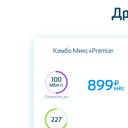
Др
Комбо Микс+Premier
100
899
Мбит/с
мес
Скорость до
227