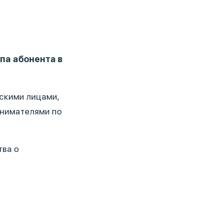
па абонента в
ескими лицами,
нимателями по
тва о