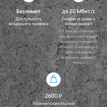
Безлимит
до 20 Мбит/c
Доступность
Скорость днём и
входящего трафика
ночью разная
C 7 утра до 23 вечера —
входящая и исходящая
скорость составляет 20
Мбит/с. C 23 вечера до 7
утра — скорость
входящего трафика 2
Мбит/c
2600 ₽
Абонентская плата в