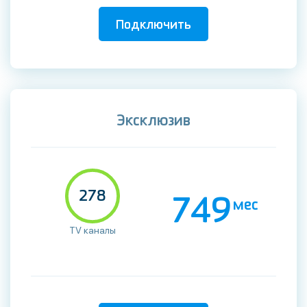
Подключить
Эксклюзив
278
749
мес
TV каналы