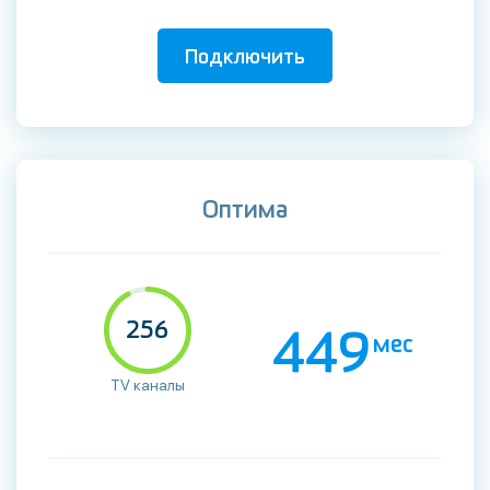
Подключить
Оптима
256
449
мес
TV каналы